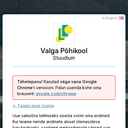
in English
Valga Põhikool
Stuudium
Tähelepanu!
Kasutad
väga vana Google
Chrome’i
versiooni. Palun uuenda kohe oma
brauserit:
google.com/chrome
← Tagasi sisse logima
Uue salasõna tellimiseks sisesta vormi oma andmed.
Kui leiame nende andmete alusel olemasoleva
kasutajakonto, saadame meiliaadressile juhised uue